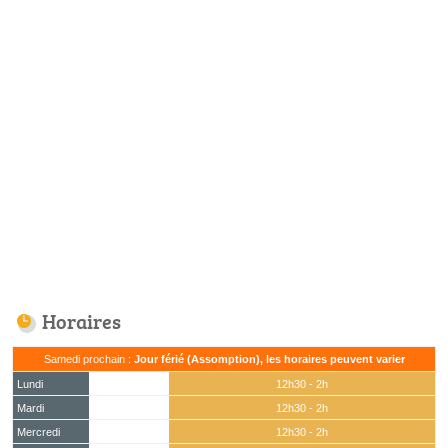
Horaires
Samedi prochain :
Jour férié (Assomption), les horaires peuvent varier
Lundi
12h30 - 2h
Mardi
12h30 - 2h
Mercredi
12h30 - 2h