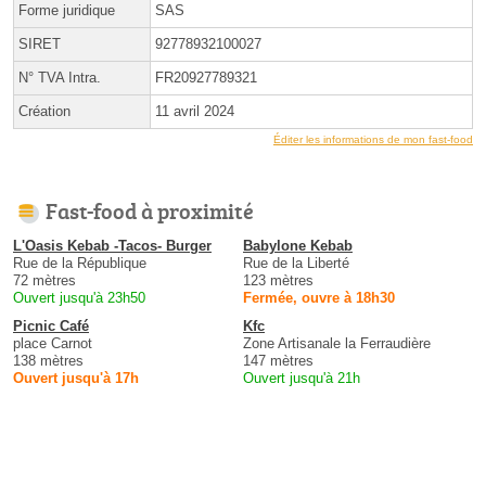
Forme juridique
SAS
SIRET
92778932100027
N° TVA Intra.
FR20927789321
Création
11 avril 2024
Éditer les informations de mon fast-food
Fast-food à proximité
L'Oasis Kebab -Tacos- Burger
Babylone Kebab
Rue de la République
Rue de la Liberté
72 mètres
123 mètres
Ouvert jusqu'à 23h50
Fermée, ouvre à 18h30
Picnic Café
Kfc
place Carnot
Zone Artisanale la Ferraudière
138 mètres
147 mètres
Ouvert jusqu'à 17h
Ouvert jusqu'à 21h