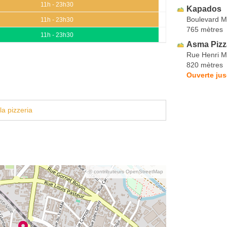
11h - 23h30
Kapados
Boulevard M
11h - 23h30
765 mètres
11h - 23h30
Asma Pizz
Rue Henri Mi
820 mètres
Ouverte jus
la pizzeria
© contributeurs OpenStreetMap