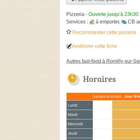
Pizzeria
-
Ouverte jusqu'à 23h30
Services :
à emporter
,
CB a
Recommander cette pizzeria
Améliorer cette fiche
Autres fast-food à Romilly-sur-Se
Horaires
Samedi prochain :
Jour fér
Lundi
Mardi
Mercredi
Jeudi