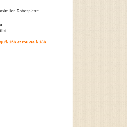
aximilien Robespierre
a
llet
qu'à 15h et rouvre à 18h