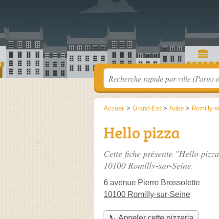
Accueil
>
Grand-Est
>
Aube
>
Romilly-s
Hello pizza
Cette fiche présente "Hello pizz
10100 Romilly-sur-Seine.
6 avenue Pierre Brossolette
10100 Romilly-sur-Seine
📞 Appeler cette pizzeria