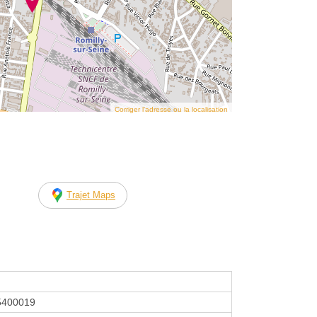
Corriger l’adresse ou la localisation
Trajet Maps
5400019