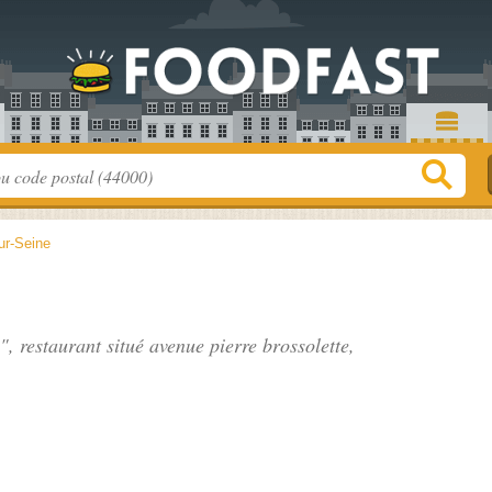
ur-Seine
a", restaurant situé
avenue pierre brossolette
,