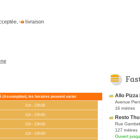
cceptée
,
livraison
ine
Fas
Allo Pizza
ié (Assomption), les horaires peuvent varier
Avenue Pierr
11h - 23h30
16 mètres
11h - 23h30
Resto Thu
Rue Gambet
11h - 23h30
127 mètres
11h - 23h30
Ouvert jusqu