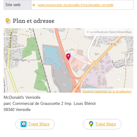
Site web
www.restaurants.mcdonalds.fr/mcdonalds-verniolle
Plan et adresse
© contributeurs OpenStreetMap
Corriger l’adresse ou la localisation
McDonald's Verniolle
parc Commercial de Graussette 2 Imp. Louis Blériot
09340 Verniolle
Trajet Waze
Trajet Maps