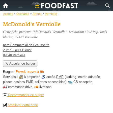
Accueil
>
Occitanie
>
Ariège
>
Verniolle
McDonald's Verniolle
Cette fiche présente "McDonald's Verniolle", restaurant situé
imp. louis
blériot
, 09340 Verniolle.
parc Commercial de Graussette
2 Imp. Louis Blériot
09340 Verniolle
📞 Appeler ce burger
Burger
-
Fermé, ouvre à 9h
Services :
à emporter
,
accès
PMR
(parking, entrée adaptée,
places assises PMR, toilettes accessibles)
,
CB acceptée
,
commande drive
,
livraison
Recommander ce burger
Améliorer cette fiche