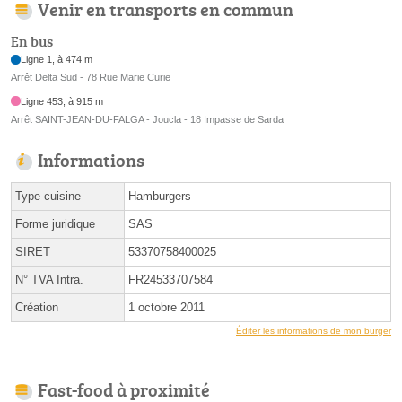
Venir en transports en commun
En bus
Ligne 1, à 474 m
Arrêt Delta Sud - 78 Rue Marie Curie
Ligne 453, à 915 m
Arrêt SAINT-JEAN-DU-FALGA - Joucla - 18 Impasse de Sarda
Informations
Type cuisine
Hamburgers
Forme juridique
SAS
SIRET
53370758400025
N° TVA Intra.
FR24533707584
Création
1 octobre 2011
Éditer les informations de mon burger
Fast-food à proximité