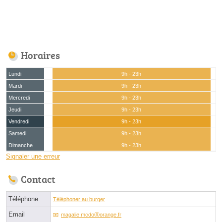
Horaires
Lundi
9h - 23h
Mardi
9h - 23h
Mercredi
9h - 23h
Jeudi
9h - 23h
Vendredi
9h - 23h
Samedi
9h - 23h
Dimanche
9h - 23h
Signaler une erreur
Contact
Téléphone
Téléphoner au burger
Email
magalie.mcdoⓐorange.fr