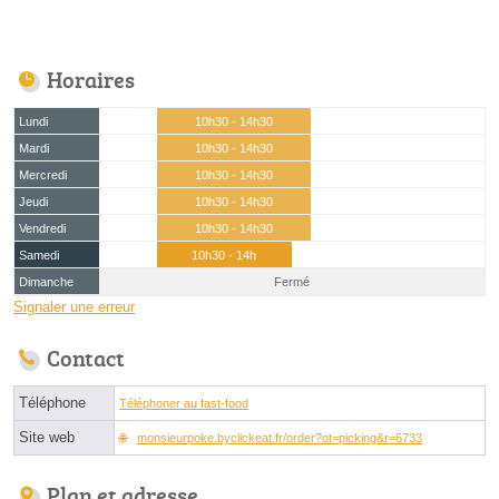
Horaires
Lundi
10h30 - 14h30
Mardi
10h30 - 14h30
Mercredi
10h30 - 14h30
Jeudi
10h30 - 14h30
Vendredi
10h30 - 14h30
Samedi
10h30 - 14h
Dimanche
Fermé
Signaler une erreur
Contact
Téléphone
Téléphoner au fast-food
Site web
monsieurpoke.byclickeat.fr/order?ot=picking&r=6733
Plan et adresse