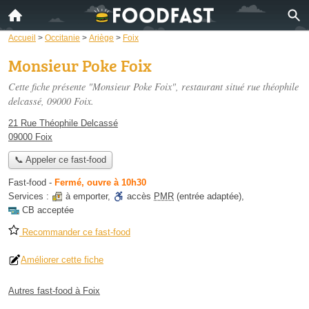
Accueil
>
Occitanie
>
Ariège
>
Foix
Monsieur Poke Foix
Cette fiche présente "Monsieur Poke Foix", restaurant situé
rue théophile
delcassé
, 09000 Foix.
21 Rue Théophile Delcassé
09000 Foix
📞 Appeler ce fast-food
Fast-food
-
Fermé, ouvre à 10h30
Services :
à emporter
,
accès
PMR
(entrée adaptée)
,
CB acceptée
Recommander ce fast-food
Améliorer cette fiche
Autres fast-food à Foix