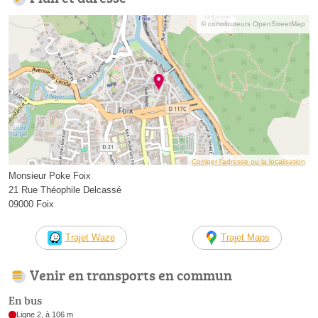
© contributeurs OpenStreetMap
Corriger l’adresse ou la localisation
Monsieur Poke Foix
21 Rue Théophile Delcassé
09000 Foix
Trajet Waze
Trajet Maps
Venir en transports en commun
En bus
Ligne 2, à 106 m