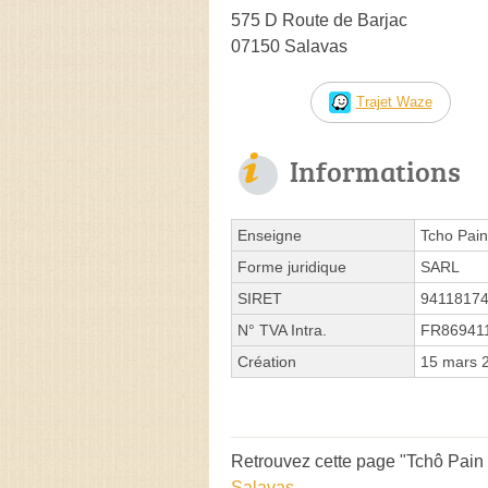
575 D Route de Barjac
07150 Salavas
Trajet Waze
Informations
Enseigne
Tcho Pain
Forme juridique
SARL
SIRET
9411817
N° TVA Intra.
FR86941
Création
15 mars 
Retrouvez cette page "Tchô Pain 
Salavas
.