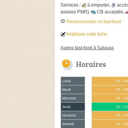
Services :
à emporter
,
accè
assises PMR)
,
CB acceptée
,
Recommander ce fast-food
Améliorer cette fiche
Autres fast-food à Salavas
Horaires
Lundi
7h - 13
Mardi
7h - 13
Mercredi
7h - 13
Jeudi
7h - 13
Vendredi
7h - 13
Samedi
7h - 13