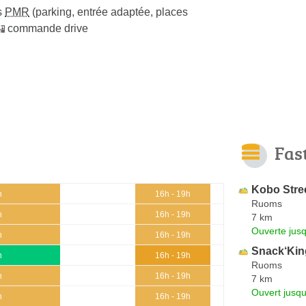
s
PMR
(parking, entrée adaptée, places
commande drive
Fas
Kobo Stre
h
16h - 19h
Ruoms
h
16h - 19h
7 km
Ouverte jus
h
16h - 19h
Snack‘Kin
h
16h - 19h
Ruoms
h
16h - 19h
7 km
Ouvert jusq
h
16h - 19h