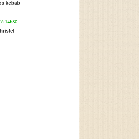
cos kebab
u'à 14h30
ristel