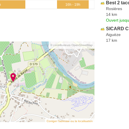
Best 2 ta
h
16h - 19h
Rosières
14 km
Ouvert jusq
SICARD Ch
Aiguèze
17 km
© contributeurs OpenStreetMap
Corriger l’adresse ou la localisation