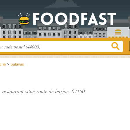
che
>
Salavas
, restaurant situé
route de barjac
, 07150