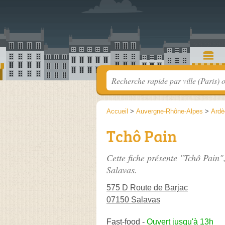
Accueil
>
Auvergne-Rhône-Alpes
>
Ardè
Tchô Pain
Cette fiche présente "Tchô Pain"
Salavas.
575 D Route de Barjac
07150 Salavas
Fast-food
-
Ouvert jusqu'à 13h