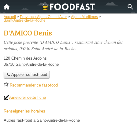
Accueil
>
Provence-Alpes-Côte d'Azur
>
Alpes-Maritimes
>
Saint-André-de-la-Roche
D'AMICO Denis
Cette fiche présente "D'AMICO Denis", restaurant situé
chemin des
ardoins
, 06730 Saint-André-de-la-Roche.
120 Chemin des Ardoins
06730 Saint-André-de-la-Roche
📞 Appeler ce fast-food
Recommander ce fast-food
Améliorer cette fiche
Renseigner les horaires
Autres fast-food à Saint-André-de-la-Roche