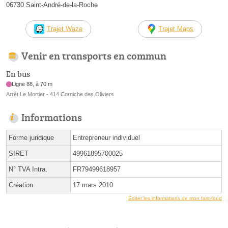
06730 Saint-André-de-la-Roche
Trajet Waze
Trajet Maps
Venir en transports en commun
En bus
Ligne 88, à 70 m
Arrêt Le Mortier - 414 Corniche des Oliviers
Informations
Forme juridique
Entrepreneur individuel
SIRET
49961895700025
N° TVA Intra.
FR79499618957
Création
17 mars 2010
Éditer les informations de mon fast-food