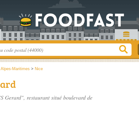
>
Alpes-Maritimes
>
Nice
rard
'S Gerard", restaurant situé
boulevard de