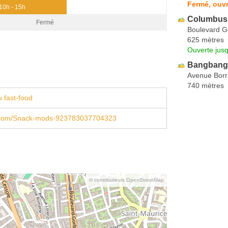
Fermé, ouvr
10h - 15h
Columbus
Fermé
Boulevard G
625 mètres
Ouverte jus
Bangbang
Avenue Borri
740 mètres
 fast-food
.com/Snack-mods-923783037704323
© contributeurs OpenStreetMap