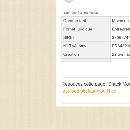
* Tarif donné à titre indicatif
Gamme tarif
Moins de 
Forme juridique
Entrepren
SIRET
3266874
N° TVA Intra.
FR64326
Création
22 avril 
Retrouvez cette page "Snack Mod
fast-food 06
,
fast-food Nice
.