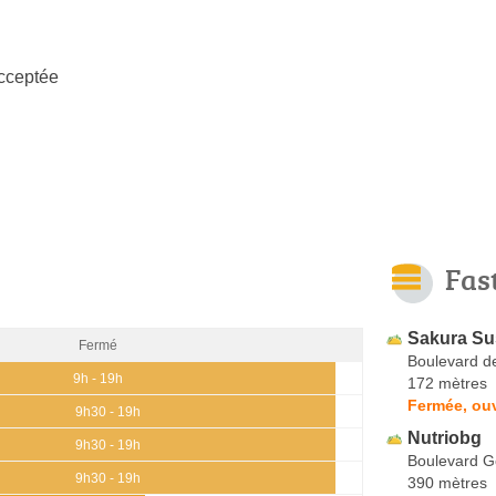
cceptée
Fas
Sakura Su
Fermé
Boulevard d
9h - 19h
172 mètres
Fermée, ou
9h30 - 19h
Nutriobg
9h30 - 19h
Boulevard G
9h30 - 19h
390 mètres