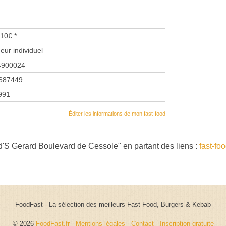
10€ *
eur individuel
4900024
687449
1991
Éditer les informations de mon fast-food
'S Gerard Boulevard de Cessole" en partant des liens :
fast-fo
FoodFast - La sélection des meilleurs Fast-Food, Burgers & Kebab
© 2026
FoodFast.fr
-
Mentions légales
-
Contact
-
Inscription gratuite