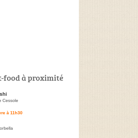
t-food à proximité
shi
e Cessole
vre à 11h30
orbella