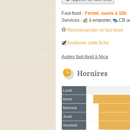
Fast-food
-
Fermé, ouvre à 10h
Services :
à emporter
,
CB a
Recommander ce fast-food
Améliorer cette fiche
Autres fast-food à Nice
Horaires
Lundi
Mardi
Mercredi
Jeudi
Vendredi