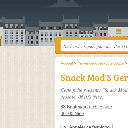
Accueil
>
Provence-Alpes-Côte d'Azur
Snack Mod'S Ge
Cette fiche présente "Snack Mod
cessole
, 06100 Nice.
83 Boulevard de Cessole
06100 Nice
📞 Appeler ce fast-food