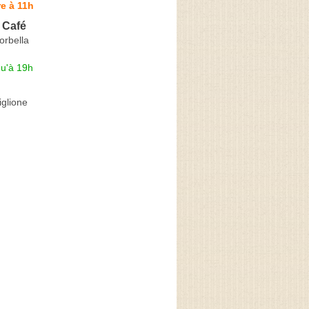
e à 11h
 Café
orbella
qu'à 19h
glione