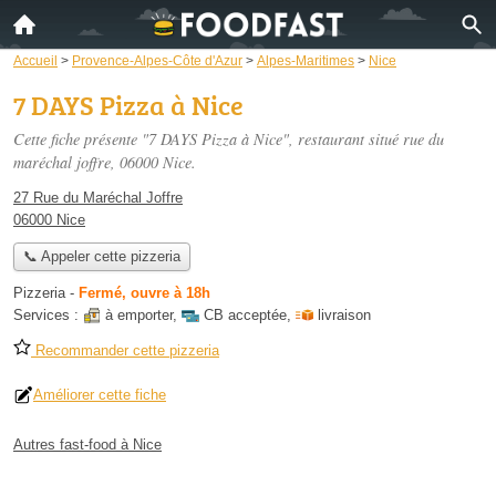
Accueil
>
Provence-Alpes-Côte d'Azur
>
Alpes-Maritimes
>
Nice
7 DAYS Pizza à Nice
Cette fiche présente "7 DAYS Pizza à Nice", restaurant situé
rue du
maréchal joffre
, 06000 Nice.
27 Rue du Maréchal Joffre
06000 Nice
📞 Appeler cette pizzeria
Pizzeria
-
Fermé, ouvre à 18h
Services :
à emporter
,
CB acceptée
,
livraison
Recommander cette pizzeria
Améliorer cette fiche
Autres fast-food à Nice