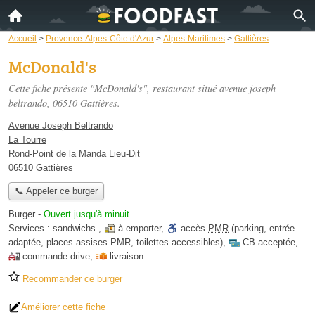
Accueil
>
Provence-Alpes-Côte d'Azur
>
Alpes-Maritimes
>
Gattières
McDonald's
Cette fiche présente "McDonald's", restaurant situé
avenue joseph
beltrando
, 06510 Gattières.
Avenue Joseph Beltrando
La Tourre
Rond-Point de la Manda Lieu-Dit
06510 Gattières
📞 Appeler ce burger
Burger
-
Ouvert jusqu'à minuit
Services :
sandwichs
,
à emporter
,
accès
PMR
(parking, entrée
adaptée, places assises PMR, toilettes accessibles)
,
CB acceptée
,
commande drive
,
livraison
Recommander ce burger
Améliorer cette fiche