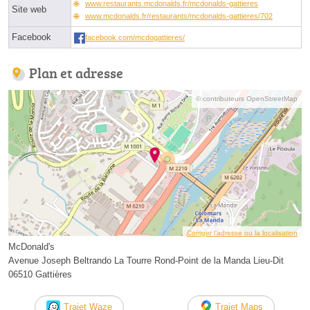
www.restaurants.mcdonalds.fr/mcdonalds-gattieres
Site web
www.mcdonalds.fr/restaurants/mcdonalds-gattieres/702
Facebook
facebook.com/mcdogattieres/
Plan et adresse
© contributeurs OpenStreetMap
Corriger l’adresse ou la localisation
McDonald's
Avenue Joseph Beltrando La Tourre Rond-Point de la Manda Lieu-Dit
06510 Gattières
Trajet Waze
Trajet Maps