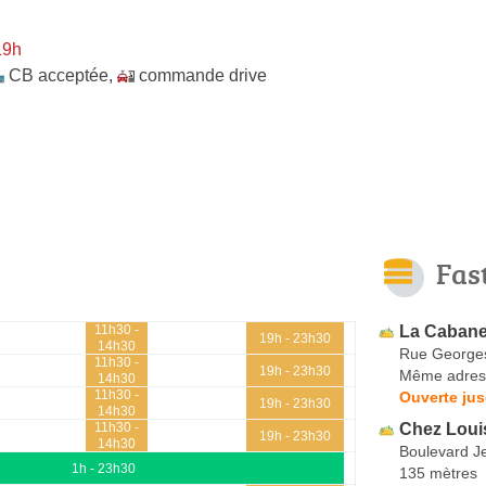
19h
CB acceptée
,
commande drive
Fas
La Caban
11h30 -
19h - 23h30
14h30
Rue George
11h30 -
19h - 23h30
Même adres
14h30
11h30 -
Ouverte jus
19h - 23h30
14h30
Chez Loui
11h30 -
19h - 23h30
14h30
Boulevard J
1h - 23h30
135 mètres