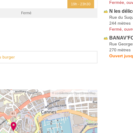
Fermée, ouv
19h - 23h30
N les déli
Fermé
Rue du Suq
244 mètres
Fermé, ouvr
BANAV’F
Rue George
270 mètres
Ouvert jusq
u burger
© contributeurs OpenStreetMap