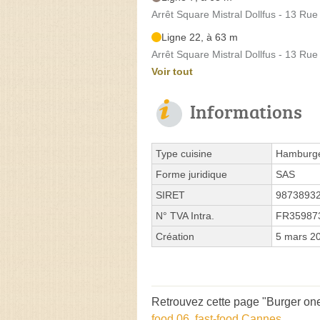
Arrêt Square Mistral Dollfus - 13 Rue
Ligne 22, à 63 m
Arrêt Square Mistral Dollfus - 13 Rue
Voir tout
Informations
Type cuisine
Hamburg
Forme juridique
SAS
SIRET
9873893
N° TVA Intra.
FR35987
Création
5 mars 2
Retrouvez cette page "Burger on
food 06
,
fast-food Cannes
.