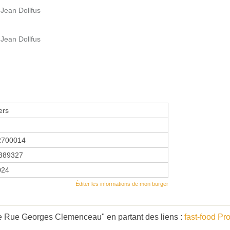
 Jean Dollfus
 Jean Dollfus
ers
2700014
389327
024
Éditer les informations de mon burger
e Rue Georges Clemenceau" en partant des liens :
fast-food Pr