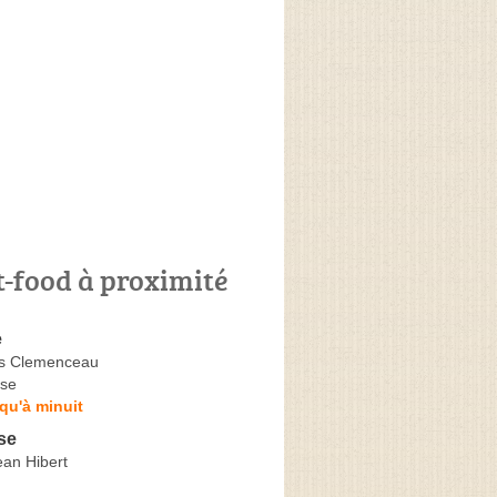
t-food à proximité
e
s Clemenceau
se
qu'à minuit
se
ean Hibert