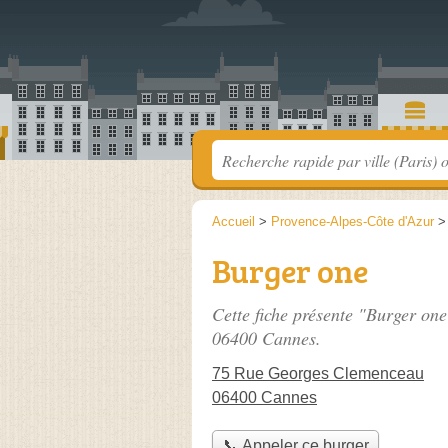
Accueil
>
Provence-Alpes-Côte d'Azur
Burger one
Cette fiche présente "Burger one
06400 Cannes.
75 Rue Georges Clemenceau
06400 Cannes
📞 Appeler ce burger