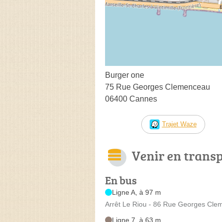
Burger one
75 Rue Georges Clemenceau
06400 Cannes
Trajet Waze
Venir en trans
En bus
Ligne A, à 97 m
Arrêt Le Riou - 86 Rue Georges Cl
Ligne 7, à 63 m