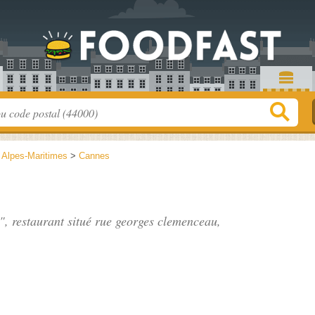
>
Alpes-Maritimes
>
Cannes
", restaurant situé
rue georges clemenceau
,