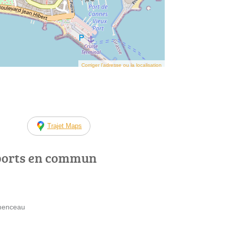
Corriger l’adresse ou la localisation
Trajet Maps
ports en commun
emenceau