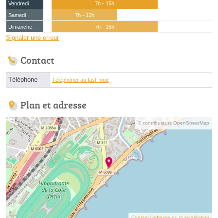
Vendredi
7h - 15h
Samedi
7h - 12h
Dimanche
7h - 15h
Signaler une erreur
Contact
Téléphone
Téléphoner au fast-food
Plan et adresse
© contributeurs OpenStreetMap
Corriger l’adresse ou la localisation