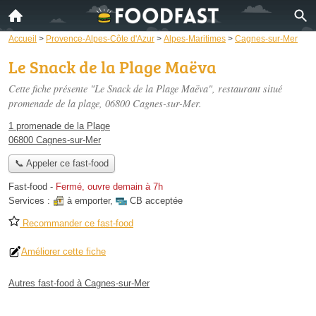
Accueil
>
Provence-Alpes-Côte d'Azur
>
Alpes-Maritimes
>
Cagnes-sur-Mer
Le Snack de la Plage Maëva
Cette fiche présente "Le Snack de la Plage Maëva", restaurant situé
promenade de la plage
, 06800 Cagnes-sur-Mer.
1 promenade de la Plage
06800 Cagnes-sur-Mer
📞 Appeler ce fast-food
Fast-food
-
Fermé, ouvre demain à 7h
Services :
à emporter
,
CB acceptée
Recommander ce fast-food
Améliorer cette fiche
Autres fast-food à Cagnes-sur-Mer