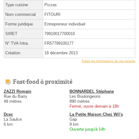
Type cuisine
Pizzas
Nom commercial
FITOURI
Forme juridique
Entrepreneur individuel
SIRET
79910017700010
N° TVA Intra.
FR57799100177
Création
18 décembre 2013
Éditer les informations de ma pizzeria
Fast-food à proximité
ZAZZI Romain
BONNARDEL Stéphane
Rue du Barry
Les Boulongeons
49 mètres
890 mètres
Fermé, ouvre demain à 18h
Dcec
La Petite Maison Chez Wil's
La Saulce
Gap
6 km
9 km
Ouverte jusqu'à 14h