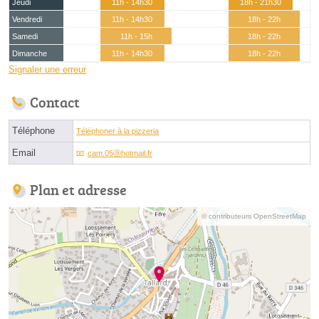
Jeudi
11h - 14h30
18h - 21h30
Vendredi
11h - 14h30
18h - 22h
Samedi
11h - 15h
18h - 22h
Dimanche
11h - 14h30
18h - 22h
Signaler une erreur
Contact
Téléphone
Téléphoner à la pizzeria
Email
cam.05ⓐhotmail.fr
Plan et adresse
© contributeurs OpenStreetMap