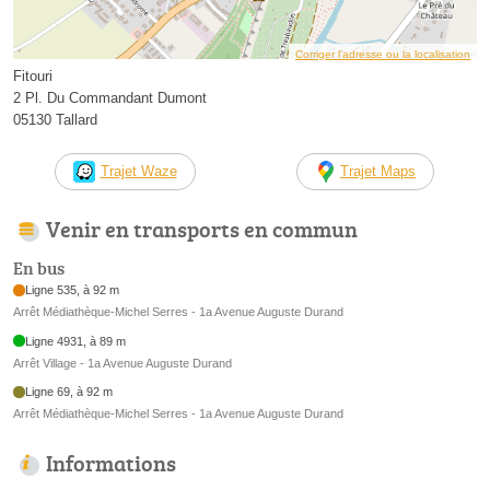
Corriger l’adresse ou la localisation
Fitouri
2 Pl. Du Commandant Dumont
05130 Tallard
Trajet Waze
Trajet Maps
Venir en transports en commun
En bus
Ligne 535, à 92 m
Arrêt Médiathèque-Michel Serres - 1a Avenue Auguste Durand
Ligne 4931, à 89 m
Arrêt Village - 1a Avenue Auguste Durand
Ligne 69, à 92 m
Arrêt Médiathèque-Michel Serres - 1a Avenue Auguste Durand
Informations