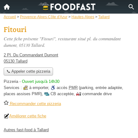
Accueil
>
Provence-Alpes-Côte d'Azur
>
Hautes-Alpes
>
Tallard
Fitouri
Cette fiche présente "Fitouri", restaurant situé
pl. du commandant
dumont
, 05130 Tallard.
2 Pl. Du Commandant Dumont
05130 Tallard
📞 Appeler cette pizzeria
Pizzeria
-
Ouvert jusqu'à 14h30
Services :
à emporter
,
accès
PMR
(parking, entrée adaptée,
places assises PMR)
,
CB acceptée
,
commande drive
Recommander cette pizzeria
Améliorer cette fiche
Autres fast-food à Tallard