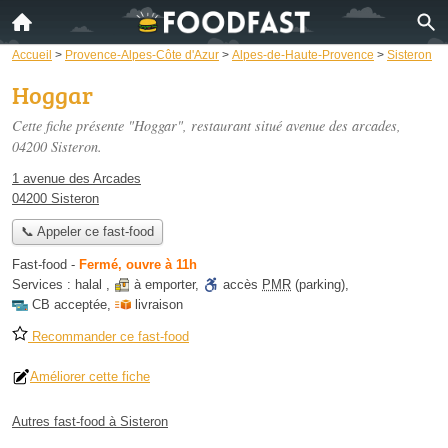
Accueil
>
Provence-Alpes-Côte d'Azur
>
Alpes-de-Haute-Provence
>
Sisteron
Hoggar
Cette fiche présente "Hoggar", restaurant situé
avenue des arcades
,
04200 Sisteron.
1 avenue des Arcades
04200 Sisteron
📞 Appeler ce fast-food
Fast-food
-
Fermé, ouvre à 11h
Services :
halal
,
à emporter
,
accès
PMR
(parking)
,
CB acceptée
,
livraison
Recommander ce fast-food
Améliorer cette fiche
Autres fast-food à Sisteron