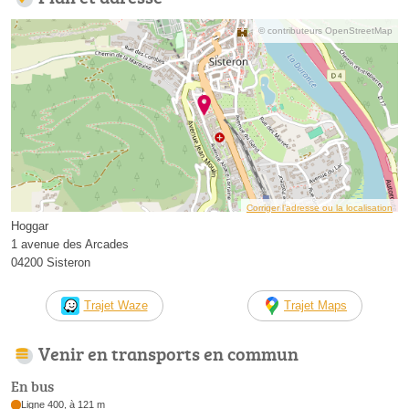
© contributeurs OpenStreetMap
Corriger l’adresse ou la localisation
Hoggar
1 avenue des Arcades
04200 Sisteron
Trajet Waze
Trajet Maps
Venir en transports en commun
En bus
Ligne 400, à 121 m