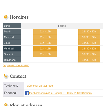
Horaires
Lundi
Fermé
Mardi
11h - 15h
18h30 - 22h
Mercredi
11h - 15h
18h30 - 22h
Jeudi
11h - 15h
18h30 - 22h
Vendredi
11h - 15h
18h30 - 22h
Samedi
11h - 15h
18h30 - 22h
Dimanche
18h30 - 22h
Signaler une erreur
Contact
Téléphone
Téléphoner au fast-food
Facebook
facebook.com/pg/Le-Hoggar-316002582288904/about/
Plan et adresse