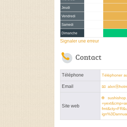
Jeudi
Vendredi
Samedi
Dimanche
Signaler une erreur
Contact
Téléphone
Téléphoner au
Email
alxnⓐhotma
sushishop
=yext&cmp=a
Site web
fmt&cty=FR&
ign%3Dannuai