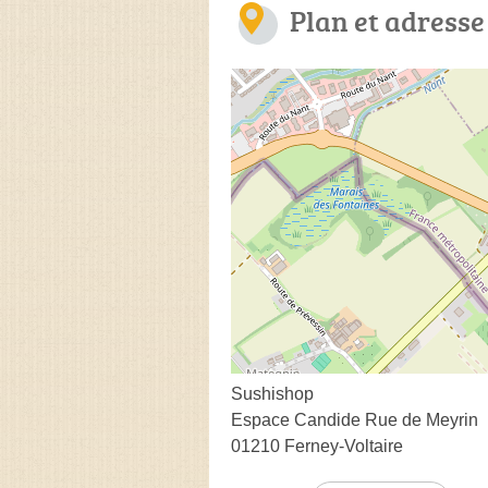
Plan et adresse
Sushishop
Espace Candide Rue de Meyrin
01210 Ferney-Voltaire