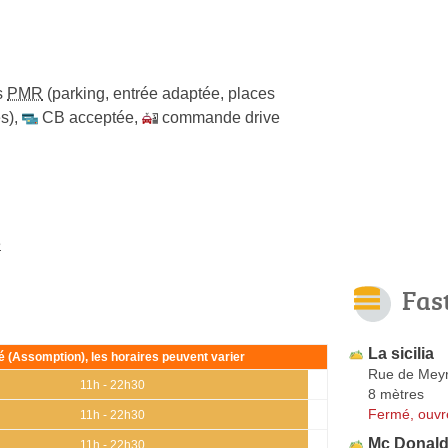
s
PMR
(parking, entrée adaptée, places
s)
,
CB acceptée
,
commande drive
e
Fas
La sicilia
ié (Assomption), les horaires peuvent varier
Rue de Meyr
11h - 22h30
8 mètres
Fermé, ouvr
11h - 22h30
Mc Donald
11h - 22h30