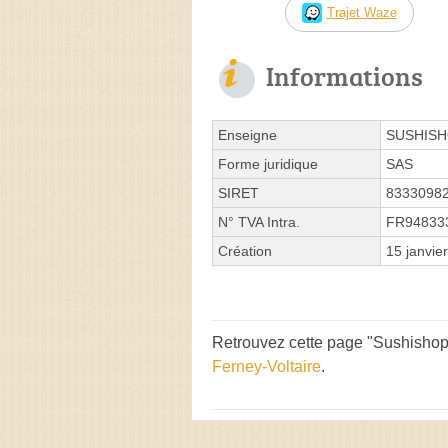
Trajet Waze
Informations
Enseigne
SUSHIS
Forme juridique
SAS
SIRET
8333098
N° TVA Intra.
FR94833
Création
15 janvie
Retrouvez cette page "Sushishop
Ferney-Voltaire
.