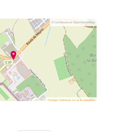
© contributeurs OpenStreetMap
Corriger l’adresse ou la localisation