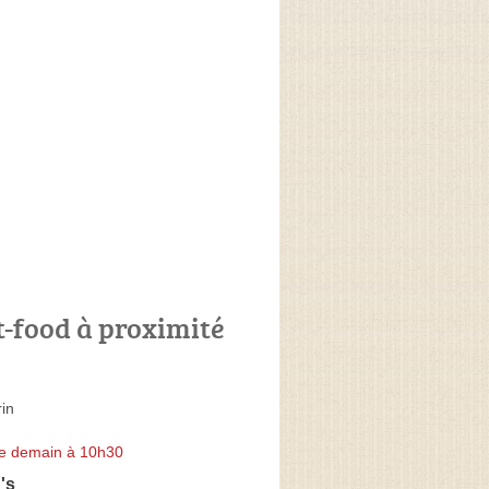
t-food à proximité
in
e demain à 10h30
's