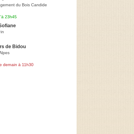
gement du Bois Candide
u'à 23h45
ofiane
in
rs de Bidou
Alpes
e demain à 11h30