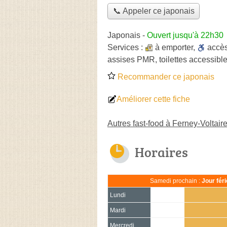
📞 Appeler ce japonais
Japonais
-
Ouvert jusqu'à 22h30
Services :
à emporter
,
accè
assises PMR, toilettes accessible
Recommander ce japonais
Améliorer cette fiche
Autres fast-food à Ferney-Voltair
Horaires
Samedi prochain :
Jour fér
Lundi
Mardi
Mercredi