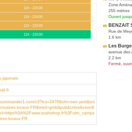
Zone Aména
11h - 22h30
255 mètres
Ouvert jusq
11h - 22h30
BENZAIT S
11h - 22h30
Rue de Meyr
11h - 22h30
1.6 km
Les Burge
avenue des 
2.2 km
Fermé, ouvr
 japonais
il.fr
.commander1.com/c3?tcs=2478&chn=seo-yext&src
nnuaires-locaux-FR&med=gmb&pub&crtive&vson&
url=https%3A%2Fwww.sushishop.fr%3Futm_campa
res-locaux-FR