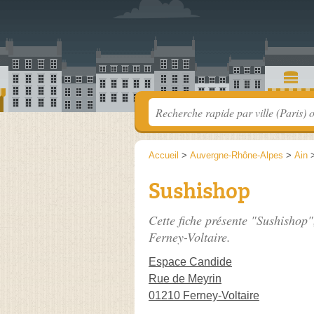
Accueil
>
Auvergne-Rhône-Alpes
>
Ain
Sushishop
Cette fiche présente "Sushishop"
Ferney-Voltaire.
Espace Candide
Rue de Meyrin
01210 Ferney-Voltaire